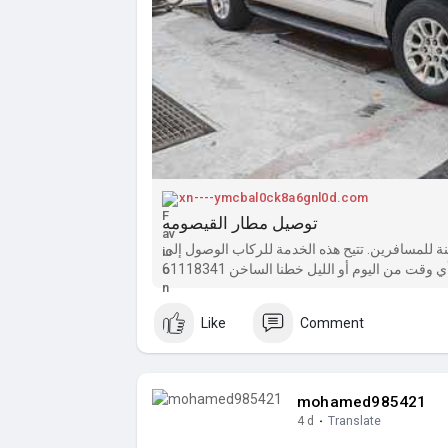
xn----ymcbal0ck8a6gnl0d.com
توصيل مطار القيصومه
ة مريحة وآمنة للمسافرين. تتيح هذه الخدمة للركاب الوصول إلى
وقت من اليوم أو الليل خطنا الساخن 61118341
Like
Comment
mohamed985421
4 d
·
Translate