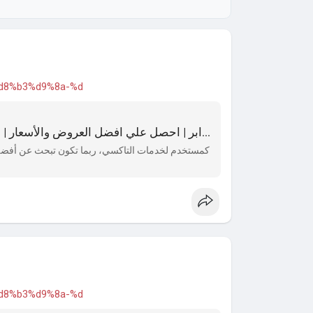
3%d8%b3%d9%8a-%d
تاكسي الصوابر | احصل علي افضل العروض والأسعار | احجز 66241581 - تاكسي الكويت السريع
كمستخدم لخدمات التاكسي، ربما تكون تبحث عن أفضل خ
3%d8%b3%d9%8a-%d