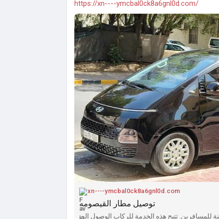
https://xn----ymcbal0ck8a6gnl0d.com/
xn----ymcbal0ck8a6gnl0d.com
توصيل مطار القيصومه
ة مريحة وآمنة للمسافرين. تتيح هذه الخدمة للركاب الوصول إلى