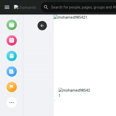
Reels
Browse Events
My events
Browse articles
Latest Products