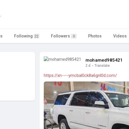
1
es
Following
Followers
Photos
Videos
22
0
mohamed985421
2 d
·
Translate
https://xn----ymcbal0ck8a6gnl0d.com/