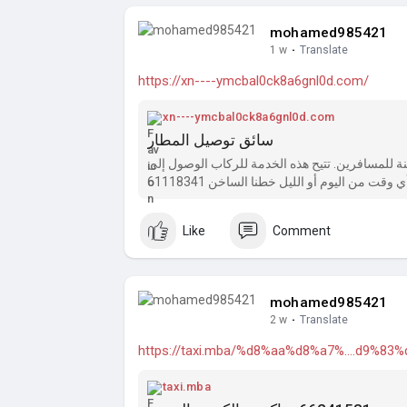
mohamed985421
1 w
·
Translate
https://xn----ymcbal0ck8a6gnl0d.com/
xn----ymcbal0ck8a6gnl0d.com
سائق توصيل المطار
ة مريحة وآمنة للمسافرين. تتيح هذه الخدمة للركاب الوصول إلى
وقت من اليوم أو الليل خطنا الساخن 61118341
Like
Comment
mohamed985421
2 w
·
Translate
https://taxi.mba/%d8%aa%d8%a7%....d9%8
taxi.mba