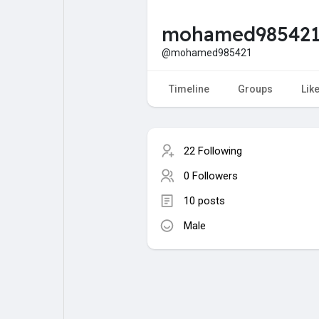
mohamed98542
My Pages
Liked Pages
@mohamed985421
Timeline
Groups
Lik
Forum
Explore
22 Following
Popular Posts
Games
0 Followers
10 posts
Jobs
Male