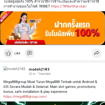
โบนัสสูงสุดถึง 100% สำรวจวิธีการชำระเงินและทำความเข้าใจวิธี
การทำงานของเว็บไซต์ 789BET
https://789betthai.club/
Like
modeh2183
22 w
·
Translate
Mega888group Muat Turun Mega888 Terbaik untuk Android &
iOS Secara Mudah & Selamat. Main slot games, promotions,
bonus, safe installation & play experience.
https://mega888group.com/