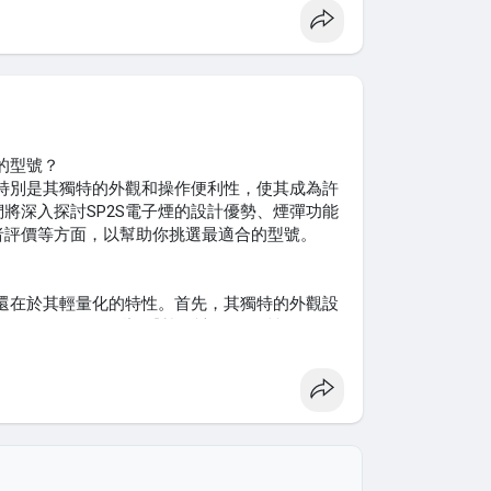
彈通常適合對傳統煙味有追求的使用者，帶來熟
口感的年輕人。
好。如果你喜歡淡雅清新的感覺，可以選擇薄荷
驗，則可以選擇香草或巧克力口味的選擇。根據
更加愉悅。
的型號？
誤區。一些人可能因為價格便宜而選擇低品質煙
，特別是其獨特的外觀和操作便利性，使其成為許
潛在風險。正確的選擇應注重品牌的聲譽以及產
將深入探討SP2S電子煙的設計優勢、煙彈功能
者評價等方面，以幫助你挑選最適合的型號。
品牌的產品，例如 七星加熱煙
些品牌通常會提供更穩定的品質和更好的使用體驗。
，還在於其輕量化的特性。首先，其獨特的外觀設
擇錯誤的產品。
周圍的人好奇。因此，對於希望展現個性的使用
優勢。此外，這款電子煙的輕量化設計提升了攜帶
日常生活中，都能輕鬆攜帶。
com
的煙彈時，了解其與其他品牌的優缺點是非
差異是另一個重要考量。以一代和二代煙彈為例，
平衡，適合多數人使用。而像 PloomX 等品
更穩定的蒸氣產生和風味傳遞。因此，對於尋求
使用上可能需要時間適應。
更合適。在選擇煙彈時，建議考慮個人的吸煙習