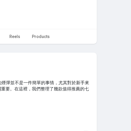
Reels
Products
的煙彈並不是一件簡單的事情，尤其對於新手來
關重要。在這裡，我們整理了幾款值得推薦的七
com
，七星加熱菸的煙彈提供了多種口味選擇，