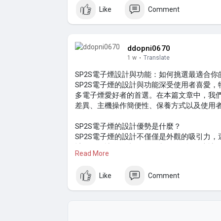
每種口味都有其獨特的特性。例如，原味煙
Like
Comment
悉的感受；而水果味煙彈則更適合喜愛清新
對於新手來說，首先需要了解自己的口味偏
或水果口味的煙彈；如果你想要更濃厚的體
ddopni0670
個人喜好，選擇最合適的煙彈將使吸煙體驗
1 w
·
Translate
煙彈選擇中的常見誤區
SP2S電子煙設計與功能：如何挑選最適合你
新手在選擇煙彈時，經常會遇到一些常見的
SP2S電子煙的設計與功能深受使用者喜愛
彈，這可能導致口感不佳，甚至對健康造成
多電子煙愛好者的首選。在本篇文章中，我們
品的評價。
差異、主機操作簡便性、保養方式以及使用
避免低品質煙彈的實用建議是，總是選擇知名
SP2S電子煙的設計優勢是什麼？
https://www.ploom39.com
或Ploom。這
SP2S電子煙的設計不僅僅是外觀的吸引力
了解市場上的評價與反饋，能幫助你避免選
計，不僅讓使用者在使用時更具風格，也讓
Read More
者來說，SP2S電子煙無疑具備吸引眼球的
的便利性，讓使用者無論是在外出旅行還是
Like
Comment
七星加熱菸與其他品牌煙彈的比較
SP2S煙彈的功能差異在哪裡？
在選擇Mevius 加熱菸
https://www.ploom39.
在選擇SP2S電子煙的過程中，煙彈的功能
常重要的。例如，七星的煙彈相對來說口感較為
二代煙彈通常在性能上做出了改進，提供了
牌則可能會提供更多創新的口味選擇，但在
更佳吸煙體驗的用戶，選擇二代煙彈可能會