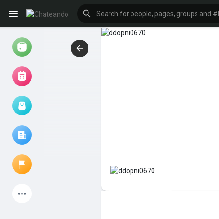
Reels
Browse Events
My events
Browse articles
Latest Products