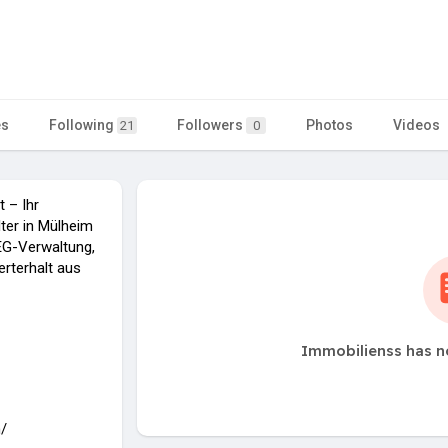
es
Following
Followers
Photos
Videos
21
0
 – Ihr
ter in Mülheim
EG-Verwaltung,
rterhalt aus
Immobilienss has n
n/