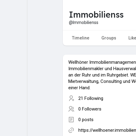
Immobilienss
My Pages
Liked Pages
@Immobilienss
Timeline
Groups
Lik
Forum
Explore
Wellhöner Immobilienmanagement
Popular Posts
Games
Immobilienmakler und Hausverwal
an der Ruhr und im Ruhrgebiet. W
Mietverwaltung, Consulting und We
Jobs
einer Hand.
21 Following
0 Followers
0 posts
https://wellhoener.immobilie