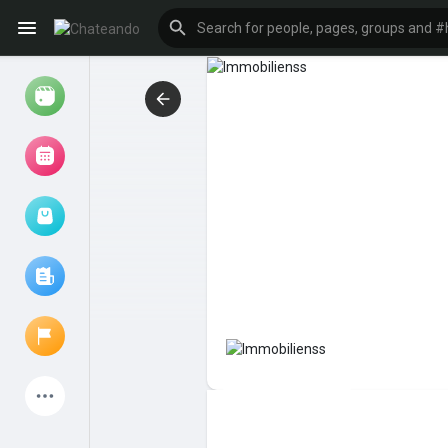
Reels
Browse Events
My events
Browse articles
Latest Products